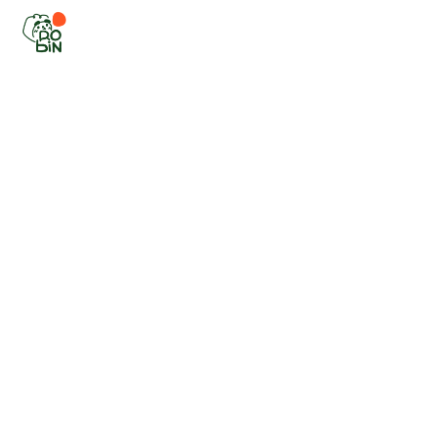
Accueil
-
Skulpture
Skulpture.
Février 2023.